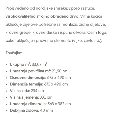
Proizvedeno od nordijske smreke: sporo rastuće,
visokokvalitetno strojno obrađeno drvo.
Vrtna kućica
uključuje dijelove potrebne za montažu: zidne dijelove,
krovne grede, krovne daske i ispune otvora. Osim toga,
paket uključuje i pričvrsne elemente (vijke, čavle itd.).
Značajke:
Ukupno m²:
33,07 m²
Unutarnja površina m²:
21,50 m²
Osnovne dimenzije:
675 x 490 cm
Dimenzija temelja:
675 x 490 cm
Visina zida:
234 cm
Visina sljemena:
331 cm
Unutarnja dimenzija:
563 x 382 cm
Debljina zidova:
40 mm