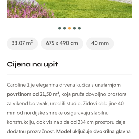
33,07 m²
675 x 490 cm
40 mm
Cijena na upit
Caroline 1 je elegantna drvena kućica s
unutarnjom
površinom od 21,50 m²
, koja pruža dovoljno prostora
za vikend boravak, ured ili studio. Zidovi debljine 40
mm od nordijske smreke osiguravaju stabilnu
konstrukciju, dok visina zida od 234 cm prostoru daje
dodatnu prozračnost.
Model uključuje dvokrilna glavna