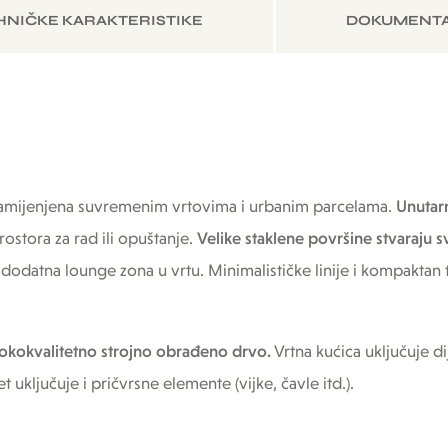
HNIČKE KARAKTERISTIKE
DOKUMENTA
namijenjena suvremenim vrtovima i urbanim parcelama.
Unutar
stora za rad ili opuštanje.
Velike staklene površine stvaraju s
i dodatna lounge zona u vrtu. Minimalističke linije i kompaktan
sokokvalitetno strojno obrađeno drvo.
Vrtna kućica uključuje d
uključuje i pričvrsne elemente (vijke, čavle itd.).