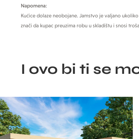
Napomena:
Kućice dolaze neobojane. Jamstvo je valjano ukoliko
znači da kupac preuzima robu u skladištu i snosi troš
I ovo bi ti se m