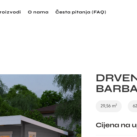
proizvodi
O nama
Česta pitanja (FAQ)
DRVEN
BARBA
29,56 m²
62
Cijena na u