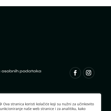
a osobnih podataka
🍪 Ova stranica koristi kolačiće koji su nužni za učinkovito
funkcioniranje naše web stranice i za analitiku, kako