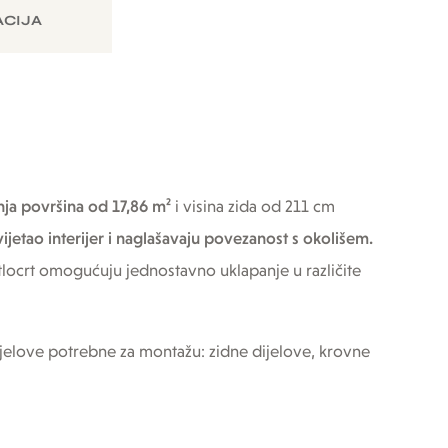
CIJA
nja površina od 17,86 m²
i visina zida od 211 cm
vijetao interijer i naglašavaju povezanost s okolišem.
 tlocrt omogućuju jednostavno uklapanje u različite
ijelove potrebne za montažu: zidne dijelove, krovne