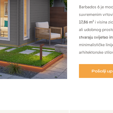
Barbados 6 je mod
suvremenim vrtovi
17,86 m²
i visina z
ali udobnog prosto
stvaraju svijetao i
minimalističke lin
arhitektonske stilo
Pošalji up