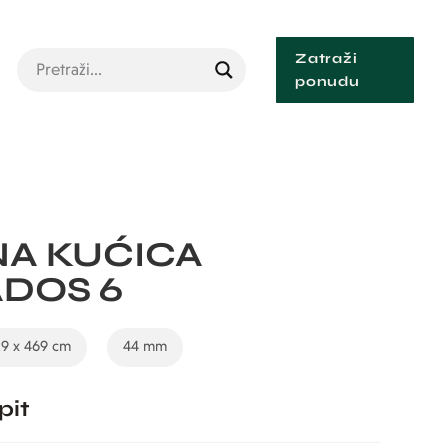
Zatraži
ponudu
A KUĆICA
DOS 6
9 x 469 cm
44 mm
pit