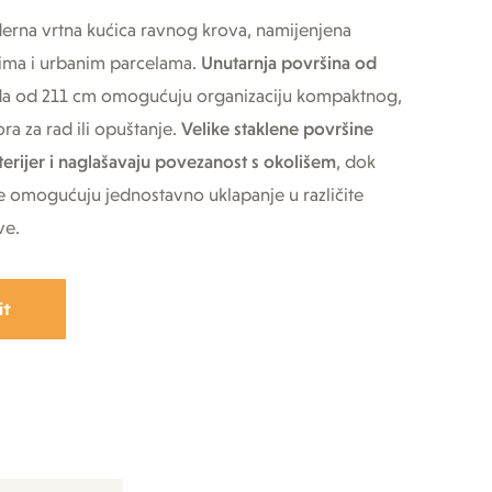
erna vrtna kućica ravnog krova, namijenjena
ma i urbanim parcelama.
Unutarnja površina od
ida od 211 cm omogućuju organizaciju kompaktnog,
ra za rad ili opuštanje.
Velike staklene površine
nterijer i naglašavaju povezanost s okolišem
, dok
ije omogućuju jednostavno uklapanje u različite
ve.
it