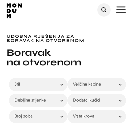
a
UDOBNA RJEŠENJA ZA
BORAVAK NA OTVORENOM
Boravak
na otvorenom
Stil
Veličina kabine
Debljina stijenke
Dodatci kućici
Broj soba
Vrsta krova