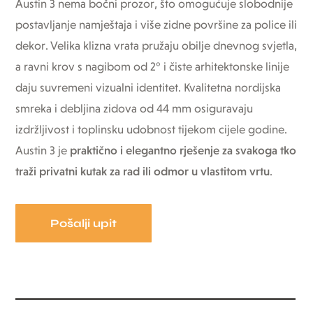
Austin 3 nema bočni prozor, što omogućuje slobodnije
postavljanje namještaja i više zidne površine za police ili
dekor. Velika klizna vrata pružaju obilje dnevnog svjetla,
a ravni krov s nagibom od 2° i čiste arhitektonske linije
daju suvremeni vizualni identitet. Kvalitetna nordijska
smreka i debljina zidova od 44 mm osiguravaju
izdržljivost i toplinsku udobnost tijekom cijele godine.
Austin 3 je
praktično i elegantno rješenje za svakoga tko
traži privatni kutak za rad ili odmor u vlastitom vrtu
.
Pošalji upit