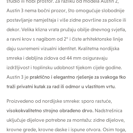
studio ili hobi prostor. Za razliku od modela Austin 2,
Austin 3 nema bočni prozor, što omogućuje slobodnije
postavljanje namještaja i više zidne površine za police ili
dekor. Velika klizna vrata pružaju obilje dnevnog svjetla,
a ravni krov s nagibom od 2° i čiste arhitektonske linije
daju suvremeni vizualni identitet. Kvalitetna nordijska
smreka i debljina zidova od 44 mm osiguravaju
izdržljivost i toplinsku udobnost tijekom cijele godine.
Austin 3 je
praktično i elegantno rješenje za svakoga tko
traži privatni kutak za rad ili odmor u vlastitom vrtu
.
Proizvedeno od nordijske smreke: sporo rastuće,
visokokvalitetno strojno obrađeno drvo.
Nadstrešnica
uključuje dijelove potrebne za montažu: zidne dijelove,
krovne grede, krovne daske i ispune otvora. Osim toga,