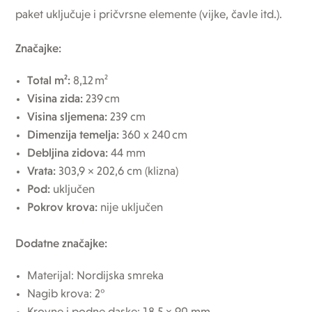
paket uključuje i pričvrsne elemente (vijke, čavle itd.).
Značajke:
Total m²:
8,12 m²
Visina zida:
239 cm
Visina sljemena:
239 cm
Dimenzija temelja:
360 x 240 cm
Debljina zidova:
44 mm
Vrata:
303,9 × 202,6 cm (klizna)
Pod:
uključen
Pokrov krova:
nije uključen
Dodatne značajke:
Materijal: Nordijska smreka
Nagib krova: 2°