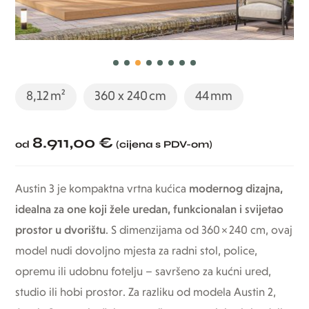
8,12 m²
360 x 240 cm
44 mm
8.911,00 €
od
(cijena s PDV-om)
Austin 3 je kompaktna vrtna kućica
modernog dizajna,
idealna za one koji žele uredan, funkcionalan i svijetao
prostor u dvorištu
. S dimenzijama od 360 × 240 cm, ovaj
model nudi dovoljno mjesta za radni stol, police,
opremu ili udobnu fotelju – savršeno za kućni ured,
studio ili hobi prostor. Za razliku od modela Austin 2,