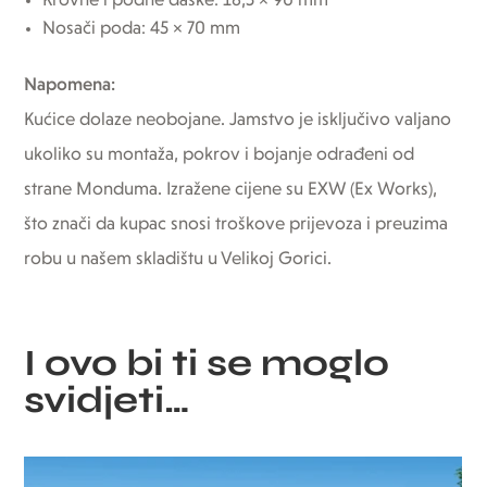
Krovne i podne daske: 18,5 × 90 mm
Nosači poda: 45 × 70 mm
Napomena:
Kućice dolaze neobojane. Jamstvo je isključivo valjano
ukoliko su montaža, pokrov i bojanje odrađeni od
strane Monduma. Izražene cijene su EXW (Ex Works),
što znači da kupac snosi troškove prijevoza i preuzima
robu u našem skladištu u Velikoj Gorici.
I ovo bi ti se moglo
svidjeti…